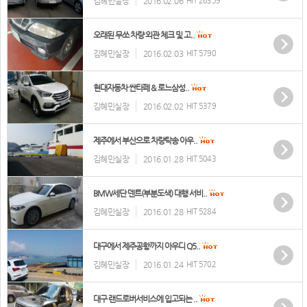
김혜민실장
2016.02.06
HIT 26359
오래된 무쏘 차량 외관 체크 및 고..
김혜민실장
2016.02.03
HIT 5790
현대자동차 싼타페 & 로느삼성..
김혜민실장
2016.02.02
HIT 5379
제주에서 부산으로 차량탁송 아우..
김혜민실장
2016.01.28
HIT 5043
BMW세단 덴트(부분도색) 대행 서비..
김혜민실장
2016.01.28
HIT 5284
대구에서 제주공항까지 아우디 Q5..
김혜민실장
2016.01.24
HIT 5702
대구 랜드로버서비스에 입고되는 ..