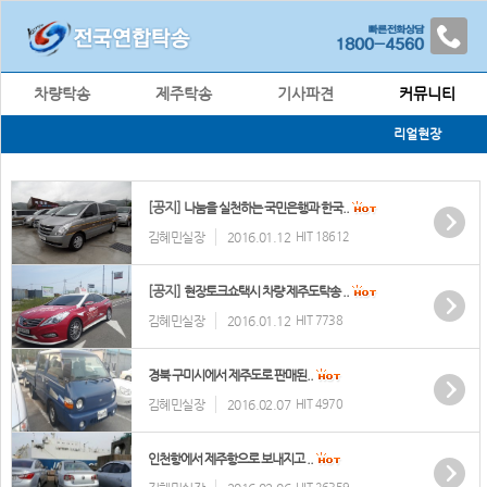
차량탁송
제주탁송
기사파견
커뮤니티
리얼현장
[공지]
나눔을 실천하는 국민은행과 한국..
김혜민실장
2016.01.12
HIT 18612
[공지]
현장토크쇼택시 차량 제주도탁송 ..
김혜민실장
2016.01.12
HIT 7738
경북 구미시에서 제주도로 판매된..
김혜민실장
2016.02.07
HIT 4970
인천항에서 제주항으로 보내지고 ..