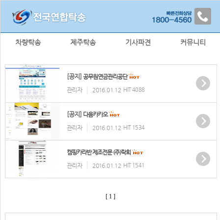
차량탁송
제주탁송
기사파견
커뮤니티
[공지]
공무원연금관리공단
관리자
2016.01.12
HIT 4088
[공지]
다음카카오
관리자
2016.01.12
HIT 1534
캠핑카라반 제조전문 (주)락희
관리자
2016.01.12
HIT 1541
[ 1 ]